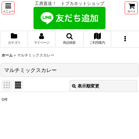
工房直送！ トプカネットショップ
メニュー
カート
カテゴリ
マイページ
商品検索
ご利用案内
ホーム
>
マルチミックスカレー
マルチミックスカレー
表示順変更
閉じる
0
件
表示数
:
並び順
:
絞り込む