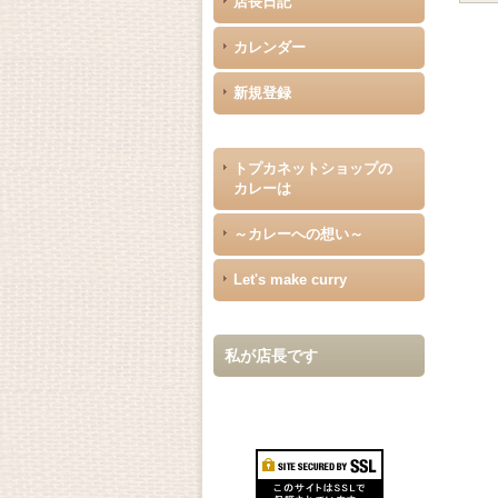
店長日記
カレンダー
新規登録
トプカネットショップの
カレーは
～カレーへの想い～
Let's make curry
私が店長です