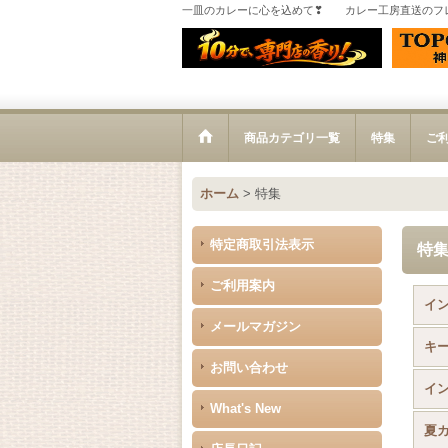
一皿のカレーに心を込めて❣ カレー工房直送のフ
商品カテゴリ一覧
特集
ご
ホーム
>
特集
特定商取引法表示
特
ご利用案内
イ
メールマガジン
キ
お問い合わせ
イ
What's New
夏