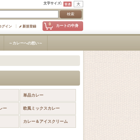
文字サイズ
:
0
カートの中身
ログイン
新規登録
～カレーへの想い～
単品カレー
レー
欧風ミックスカレー
カレー＆アイスクリーム