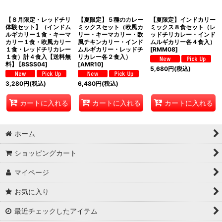
【８月限定・レッドチリ
【夏限定】５種のカレー
【夏限定】インドカリー
体験セット】（インドム
ミックスセット（欧風カ
ミックス８食セット（レ
ルギカリー１食・キーマ
リー・キーマカリー・欧
ッドチリカレー・インド
カリー１食・欧風カリー
風チキンカリー・インド
ムルギカリー各４食入）
１食・レッドチリカレー
ムルギカリー・レッドチ
[
RMM08
]
１食）計４食入【送料無
リカレー各２食入）
料】
[
8SSS04
]
[
AMR10
]
5,680
円
(税込)
3,280
円
(税込)
6,480
円
(税込)
カートに入れる
カートに入れる
カートに入れる
ホーム
ショッピングカート
マイページ
お気に入り
最近チェックしたアイテム