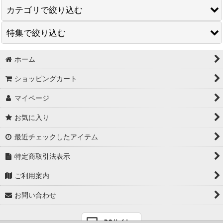
カテゴリで絞り込む
特集で絞り込む
インド風カリー
欧風カリー
ホーム
インドカリー
ショッピングカート
ミックスカレー
欧風カリー
マイページ
マルチミックスカレー
ミックスカリー
お気に入り
欧風ミックスカレー
単品カレー
最近チェックしたアイテム
インドミックスカレー
キーマカリー
特定商取引法表示
販促
インドカリーミックス
ご利用案内
マルチミックスカレー
お問い合わせ
欧風ミックスカレー
PCサイト