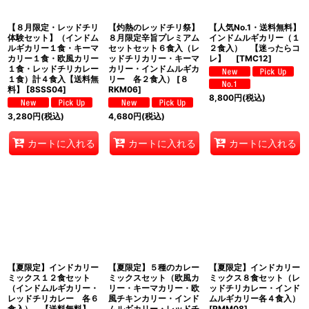
【８月限定・レッドチリ
【灼熱のレッドチリ祭】
【人気No.1・送料無料】
体験セット】（インドム
８月限定辛旨プレミアム
インドムルギカリー（１
ルギカリー１食・キーマ
セットセット６食入（レ
２食入） 【迷ったらコ
カリー１食・欧風カリー
ッドチリカリー・キーマ
レ】
[
TMC12
]
１食・レッドチリカレー
カリー・インドムルギカ
１食）計４食入【送料無
リー 各２食入）
[
８
料】
[
8SSS04
]
RKM06
]
8,800
円
(税込)
3,280
円
(税込)
4,680
円
(税込)
カートに入れる
カートに入れる
カートに入れる
【夏限定】インドカリー
【夏限定】５種のカレー
【夏限定】インドカリー
ミックス１２食セット
ミックスセット（欧風カ
ミックス８食セット（レ
（インドムルギカリー・
リー・キーマカリー・欧
ッドチリカレー・インド
レッドチリカレー 各６
風チキンカリー・インド
ムルギカリー各４食入）
食入） 【送料無料】
ムルギカリー・レッドチ
[
RMM08
]