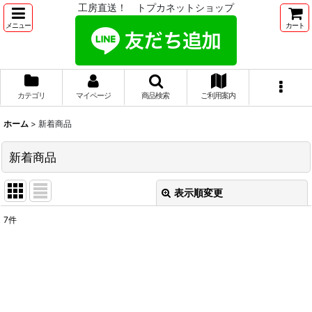
工房直送！ トプカネットショップ
メニュー
カート
カテゴリ
マイページ
商品検索
ご利用案内
ホーム
>
新着商品
新着商品
表示順変更
閉じる
7
件
表示数
:
並び順
:
絞り込む