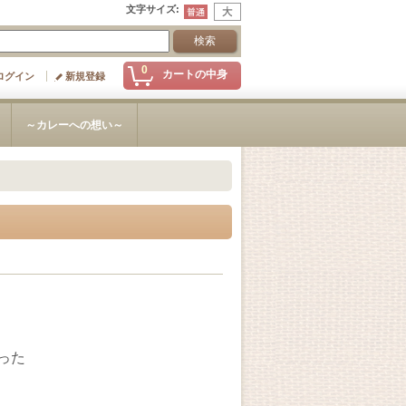
文字サイズ
:
0
カートの中身
ログイン
新規登録
～カレーへの想い～
った