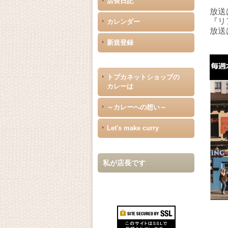
店長日記
放送
『リ
カレンダー
放送
新規登録
トプカネットショップの
カレーは
～カレーへの想い～
Let's make curry
私が店長です