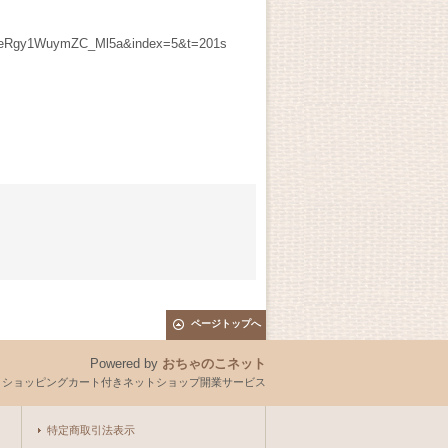
2eRgy1WuymZC_Ml5a&index=5&t=201s
ページトップへ
Powered by
おちゃのこネット
とショッピングカート付きネットショップ開業サービス
特定商取引法表示