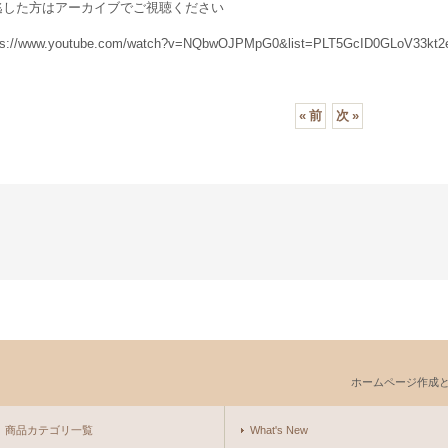
逃した方はアーカイブでご視聴ください
s://www.youtube.com/watch?v=NQbwOJPMpG0&list=PLT5GcID0GLoV33kt
«
前
次
»
ホームページ作成
商品カテゴリ一覧
What's New