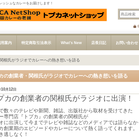
レッシュなカレーをお届けします！
利用案内
特定商取引法表示
What's New
店長日記
お問い合わせ
関根氏がラジオでカレーへの熱き想いを語る
カの創業者・関根氏がラジオでカレーへの熱き想いを語る
10
12
年
月
日
プカの創業者の関根氏がラジオに出演！
で数々のテレビや新聞、雑誌、出版社から取材を受けてきた
ー専門店『トプカ』の創業者の関根氏が
オに出演して今までテレビや雑誌などのメディアでは語らなか
カ創業期のエピソードやカレーについて熱く語ってくれます。
き逃しなく！