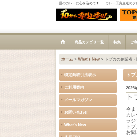
一皿のカレーに心を込めて❣ カレー工房直送のフ
商品カテゴリ一覧
特集
ご
ホーム
>
What's New
>
トプカの創業者・
トプ
特定商取引法表示
ご利用案内
2025
ト
メールマガジン
今ま
お問い合わせ
カレ
ラジ
What's New
トプ
お聞