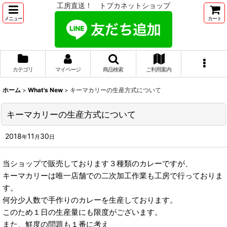
工房直送！ トプカネットショップ
メニュー
カート
カテゴリ
マイページ
商品検索
ご利用案内
ホーム
>
What's New
>
キーマカリーの生産方式について
キーマカリーの生産方式について
2018
11
30
年
月
日
当ショップで販売しております３種類のカレーですが、
キーマカリーは唯一店舗での二次加工作業も工房で行っておりま
す。
何分少人数で手作りのカレーを生産しております。
このため１日の生産量にも限度がございます。
また、鮮度の問題も１番に考え