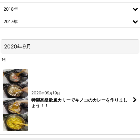
2018年
2017年
2020年9月
1
件
2020
09
19
年
月
日
特製高級欧風カリーでキノコのカレーを作りまし
ょう！！